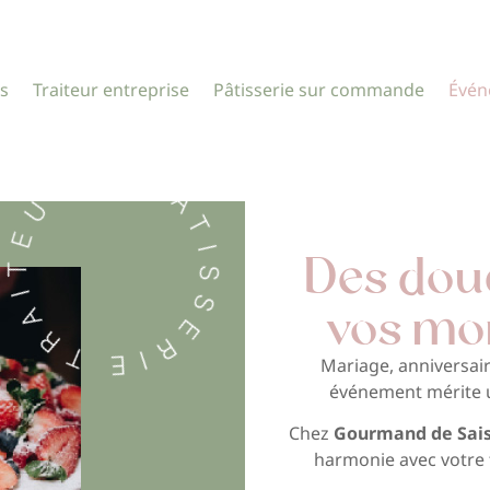
s
Traiteur entreprise
Pâtisserie sur commande
Évén
Des dou
vos mo
Mariage, anniversai
événement mérite un
Chez
Gourmand de Sai
harmonie avec votre 